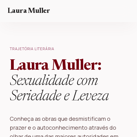
Laura Muller
TRAJETÓRIA LITERÁRIA
Laura Muller:
Sexualidade com
Seriedade e Leveza
Conheça as obras que desmistificam o
prazer e o autoconhecimento através do
olhar de uma das maiores autoridades em