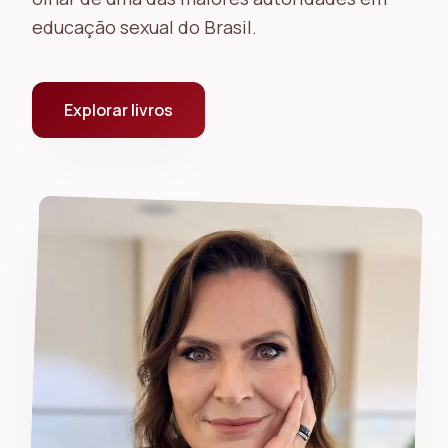
educação sexual do Brasil.
Explorar livros