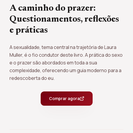
A caminho do prazer:
Questionamentos, reflexões
e práticas
A sexualidade, tema central na trajetória de Laura
Muller, é o fio condutor deste livro. A prática do sexo
e o prazer são abordados em toda a sua
complexidade, oferecendo um guia moderno para a
redescoberta do eu.
Comprar agora