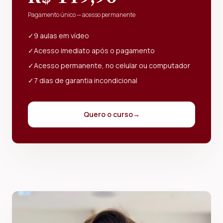
Pagamento único — acesso permanente
✓
9 aulas em vídeo
✓
Acesso imediato após o pagamento
✓
Acesso permanente, no celular ou computador
✓
7 dias de garantia incondicional
Quero o curso
→